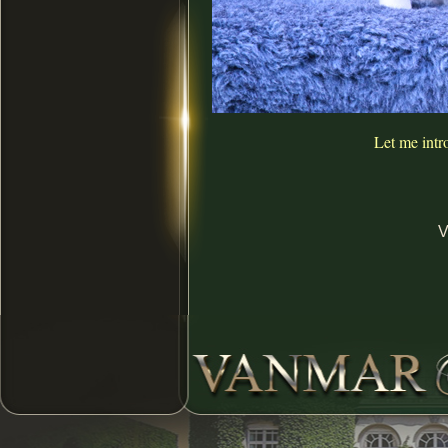
Let me intro
V